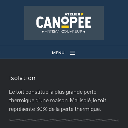
MENU
Prenez de la hauteur!
Accueil
Isolation
Nos services
Le toit constitue la plus grande perte
thermique d’une maison. Mal isolé, le toit
Nos réalisations
représente 30% de la perte thermique.
Faisons connaissance
Votre avis compte pour nous !